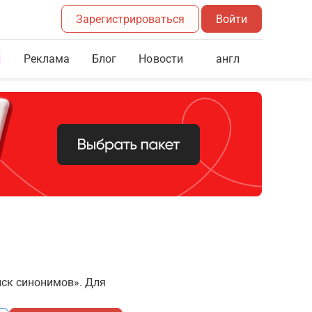
Зарегистрироваться
Войти
Реклама
Блог
англ
Новости
иск синонимов». Для