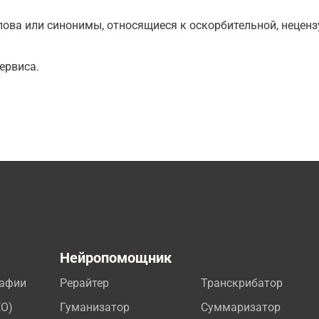
ова или синонимы, относящиеся к оскорбительной, нецензу
ервиса.
а
Нейропомощник
рафии
Рерайтер
Транскрибатор
EO)
Гуманизатор
Суммаризатор