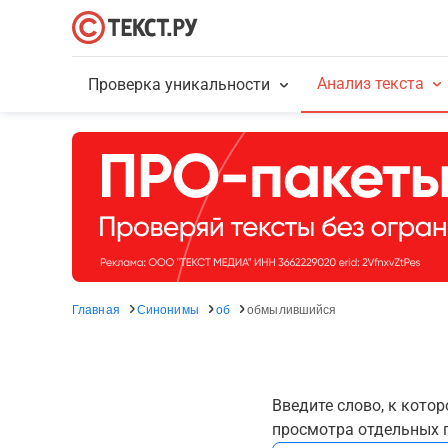
Анализ текста
Проверка уникальности
Главная
Синонимы
об
обмылившийся
Введите слово, к кото
просмотра отдельных г