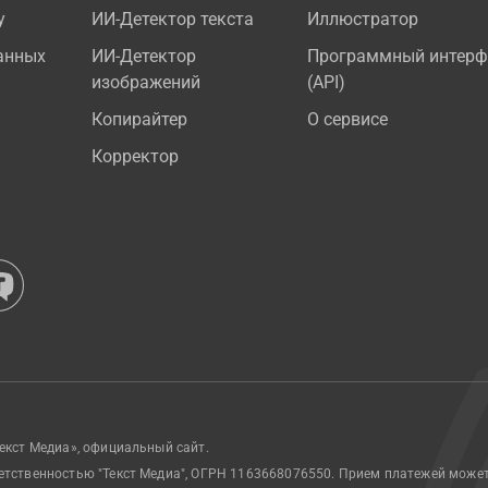
у
ИИ-Детектор текста
Иллюстратор
анных
ИИ-Детектор
Программный интерф
изображений
(API)
Копирайтер
О сервисе
Корректор
екст Медиа», официальный сайт.
етственностью "Текст Медиа", ОГРН 1163668076550. Прием платежей може