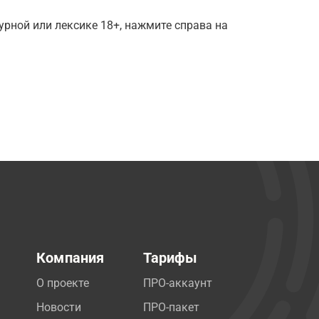
рной или лексике 18+, нажмите справа на
Компания
Тарифы
О проекте
ПРО-аккаунт
Новости
ПРО-пакет