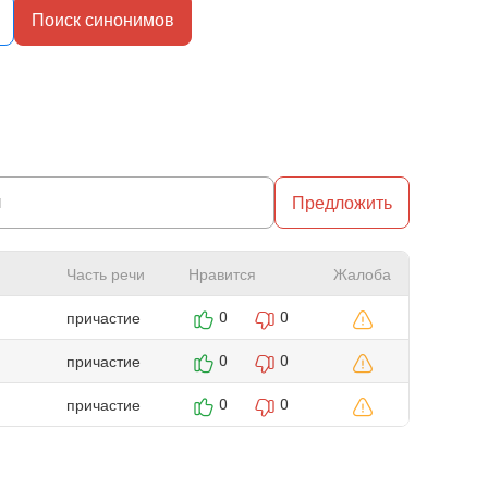
Поиск синонимов
Предложить
Часть речи
Нравится
Жалоба
причастие
0
0
причастие
0
0
причастие
0
0