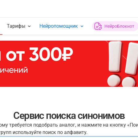
Тарифы
Нейропомощник
НейроБлокнот
Сервис поиска синонимов
рому требуется подобрать аналог, и нажмите на кнопку «По
рупп используйте поиск по алфавиту.