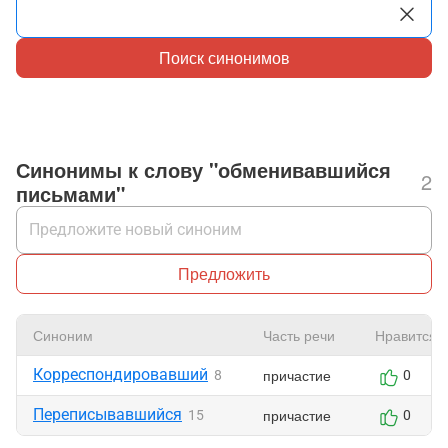
Поиск синонимов
Синонимы к слову "обменивавшийся
2
письмами"
Предложить
Синоним
Часть речи
Нравится
Корреспондировавший
причастие
8
0
Переписывавшийся
причастие
15
0