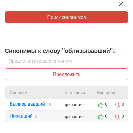
Поиск синонимов
Синонимы к слову "облизывавший"
2
Предложить
Синоним
Часть речи
Нравится
Вылизывавший
причастие
10
0
0
Лизавший
причастие
3
0
0