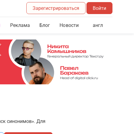
Зарегистрироваться
Войти
Реклама
Блог
англ
Новости
иск синонимов». Для