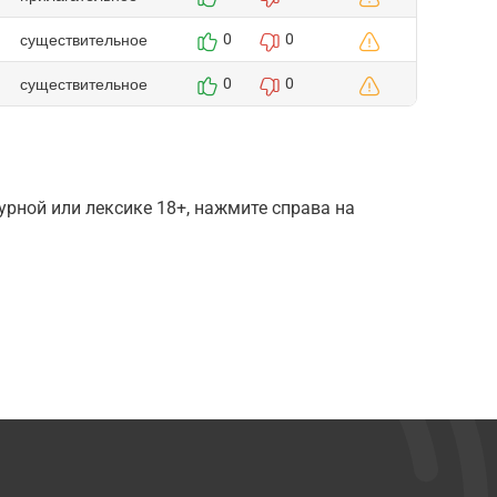
существительное
0
0
существительное
0
0
рной или лексике 18+, нажмите справа на