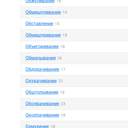
Обжуливание
18
Обмишуливание
19
Обставление
15
Обмишуривание
18
Объегоривание
18
Обманывание
26
Обдурачивание
17
Одурачивание
23
Обштопывание
16
Оболванивание
23
Околпачивание
18
Охмурение
18