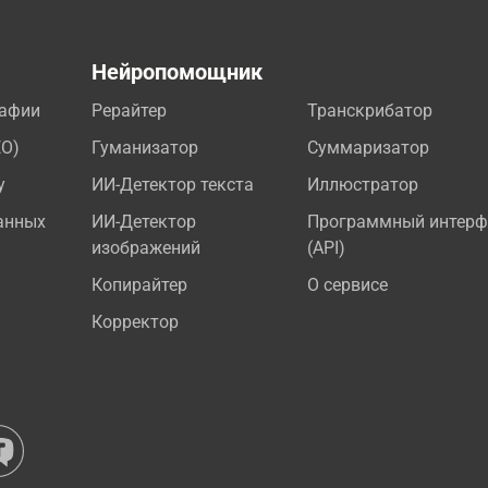
а
Нейропомощник
рафии
Рерайтер
Транскрибатор
EO)
Гуманизатор
Суммаризатор
у
ИИ-Детектор текста
Иллюстратор
анных
ИИ-Детектор
Программный интерф
изображений
(API)
Копирайтер
О сервисе
Корректор