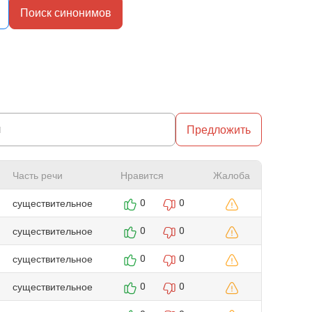
Поиск синонимов
Предложить
Часть речи
Нравится
Жалоба
существительное
0
0
существительное
0
0
существительное
0
0
существительное
0
0