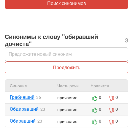
Поиск синонимов
Синонимы к слову "обиравший
3
дочиста"
Предложить
Синоним
Часть речи
Нравится
Ж
Грабивший
причастие
36
0
0
Обдиравший
причастие
23
0
0
Обиравший
причастие
23
0
0