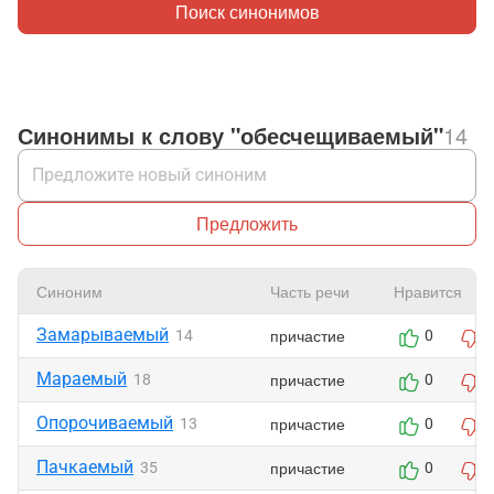
Поиск синонимов
Синонимы к слову "обесчещиваемый"
14
Предложить
Синоним
Часть речи
Нравится
Замарываемый
причастие
14
0
Мараемый
причастие
18
0
Опорочиваемый
причастие
13
0
Пачкаемый
причастие
35
0