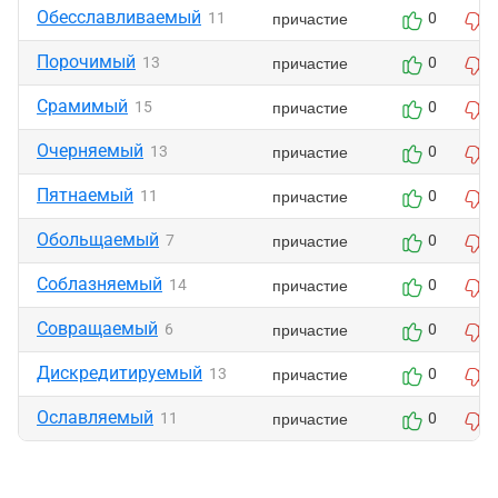
Обесславливаемый
причастие
11
0
Порочимый
причастие
13
0
Срамимый
причастие
15
0
Очерняемый
причастие
13
0
Пятнаемый
причастие
11
0
Обольщаемый
причастие
7
0
Соблазняемый
причастие
14
0
Совращаемый
причастие
6
0
Дискредитируемый
причастие
13
0
Ославляемый
причастие
11
0