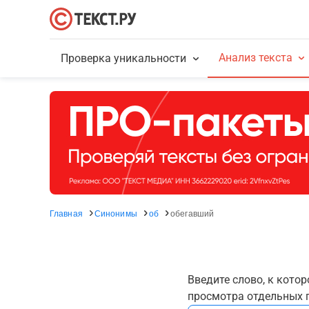
Анализ текста
Проверка уникальности
Главная
Синонимы
об
обегавший
Введите слово, к кото
просмотра отдельных г