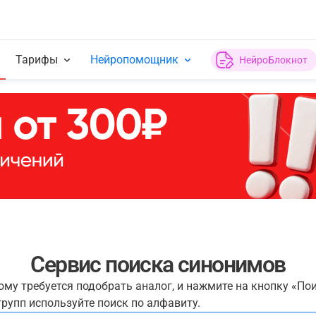
Тарифы
Нейропомощник
НейроБлокнот
Сервис поиска синонимов
рому требуется подобрать аналог, и нажмите на кнопку «По
рупп используйте поиск по алфавиту.