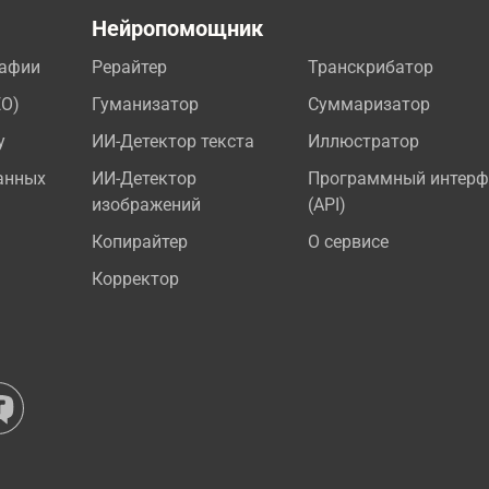
а
Нейропомощник
рафии
Рерайтер
Транскрибатор
EO)
Гуманизатор
Суммаризатор
у
ИИ-Детектор текста
Иллюстратор
анных
ИИ-Детектор
Программный интерф
изображений
(API)
Копирайтер
О сервисе
Корректор