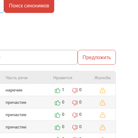
Поиск синонимов
Предложить
Часть речи
Нравится
Жалоба
наречие
1
0
причастие
0
0
причастие
0
0
причастие
0
0