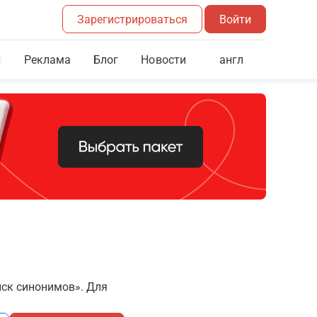
Зарегистрироваться
Войти
Реклама
Блог
англ
Новости
иск синонимов». Для