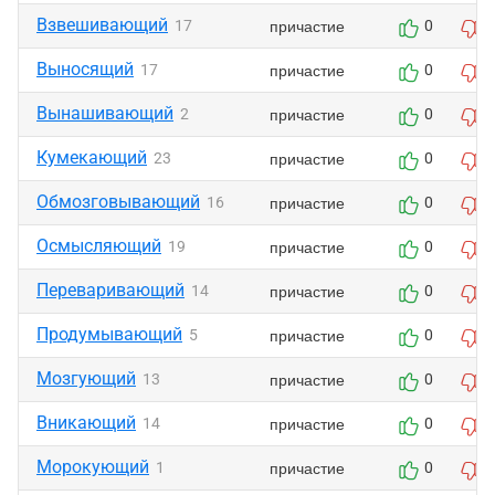
Взвешивающий
причастие
17
0
Выносящий
причастие
17
0
Вынашивающий
причастие
2
0
Кумекающий
причастие
23
0
Обмозговывающий
причастие
16
0
Осмысляющий
причастие
19
0
Переваривающий
причастие
14
0
Продумывающий
причастие
5
0
Мозгующий
причастие
13
0
Вникающий
причастие
14
0
Морокующий
причастие
1
0