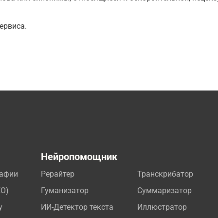
ервиса.
а
Нейропомощник
рафии
Рерайтер
Транскрибатор
EO)
Гуманизатор
Суммаризатор
у
ИИ-Детектор текста
Иллюстратор