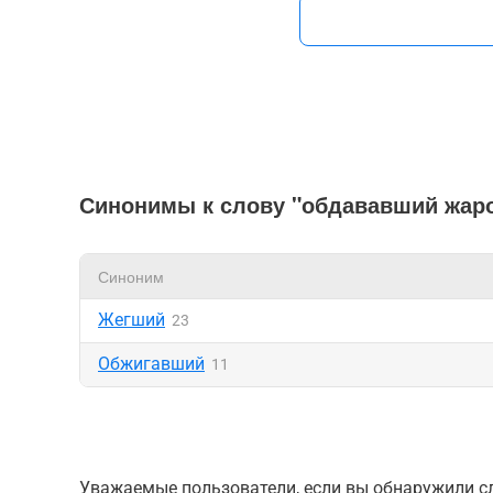
Синонимы к слову "обдававший жар
Синоним
Жегший
23
Обжигавший
11
Уважаемые пользователи, если вы обнаружили сл