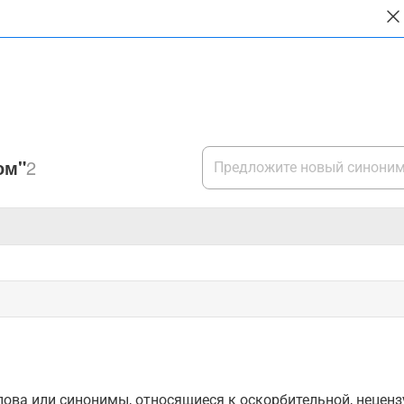
ом"
2
ова или синонимы, относящиеся к оскорбительной, нецензу