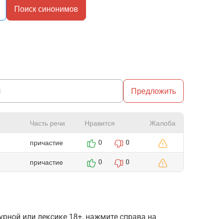
Поиск синонимов
Предложить
Часть речи
Нравится
Жалоба
причастие
0
0
причастие
0
0
рной или лексике 18+, нажмите справа на