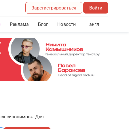
Зарегистрироваться
Войти
Реклама
Блог
англ
Новости
иск синонимов». Для