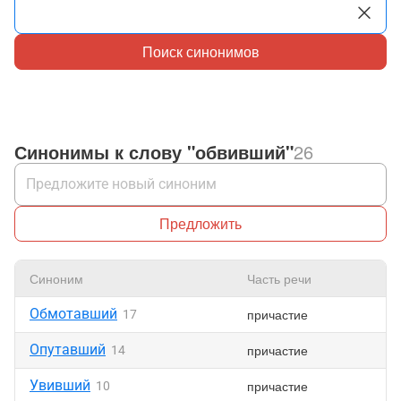
Поиск синонимов
Синонимы к слову "обвивший"
26
Предложить
Синоним
Часть речи
Нр
Обмотавший
причастие
17
Опутавший
причастие
14
Увивший
причастие
10