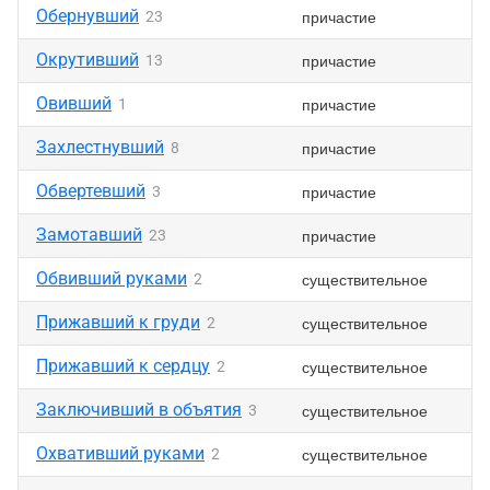
Обернувший
причастие
23
Окрутивший
причастие
13
Овивший
причастие
1
Захлестнувший
причастие
8
Обвертевший
причастие
3
Замотавший
причастие
23
Обвивший руками
существительное
2
Прижавший к груди
существительное
2
Прижавший к сердцу
существительное
2
Заключивший в объятия
существительное
3
Охвативший руками
существительное
2