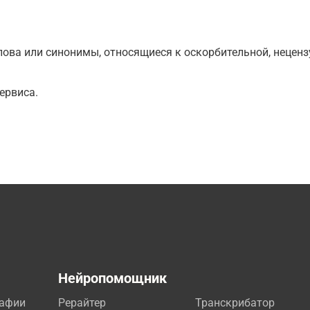
ова или синонимы, относящиеся к оскорбительной, нецензу
ервиса.
а
Нейропомощник
рафии
Рерайтер
Транскрибатор