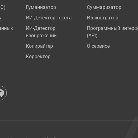
EO)
Гуманизатор
Суммаризатор
у
ИИ-Детектор текста
Иллюстратор
анных
ИИ-Детектор
Программный интерф
изображений
(API)
Копирайтер
О сервисе
Корректор