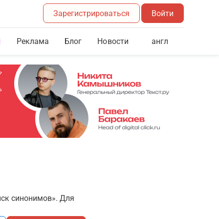
Зарегистрироваться
Войти
Реклама
Блог
англ
Новости
иск синонимов». Для