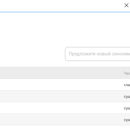
Ча
гл
су
су
су