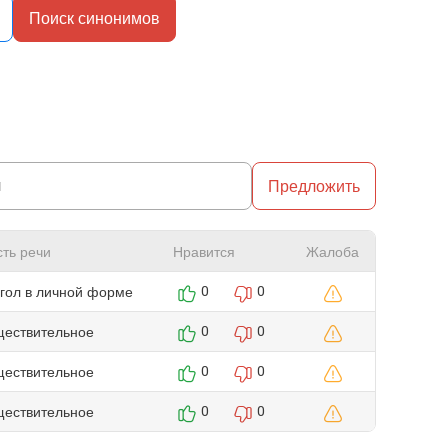
Поиск синонимов
Предложить
сть речи
Нравится
Жалоба
агол в личной форме
0
0
ществительное
0
0
ществительное
0
0
ществительное
0
0