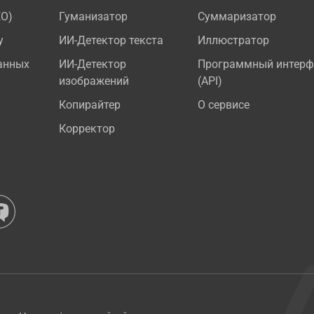
EO)
Гуманизатор
Суммаризатор
у
ИИ-Детектор текста
Иллюстратор
анных
ИИ-Детектор
Программный интерф
изображений
(API)
Копирайтер
О сервисе
Корректор