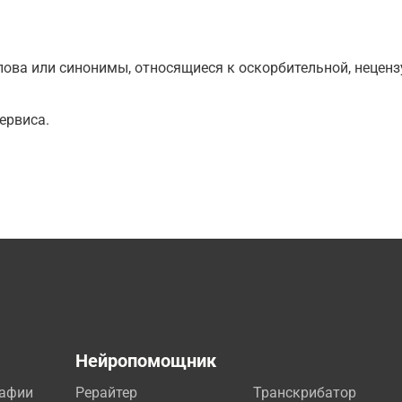
ова или синонимы, относящиеся к оскорбительной, нецензу
ервиса.
а
Нейропомощник
рафии
Рерайтер
Транскрибатор