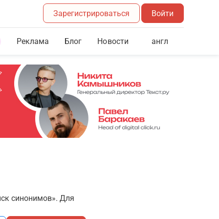
Зарегистрироваться
Войти
Реклама
Блог
англ
Новости
иск синонимов». Для