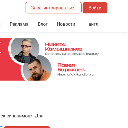
Зарегистрироваться
Войти
Реклама
Блог
англ
Новости
иск синонимов». Для