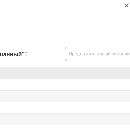
ешанный"
6