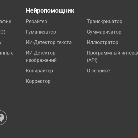
а
Нейропомощник
рафии
Рерайтер
Транскрибатор
EO)
Гуманизатор
Суммаризатор
у
ИИ-Детектор текста
Иллюстратор
анных
ИИ-Детектор
Программный интерф
изображений
(API)
Копирайтер
О сервисе
Корректор