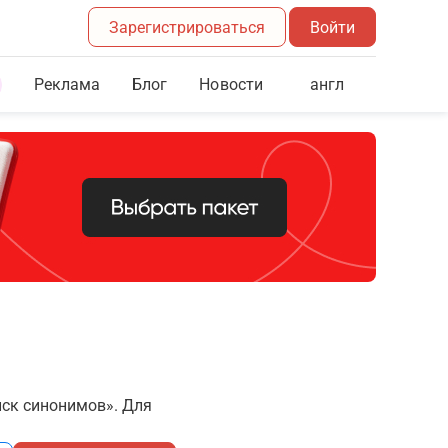
Зарегистрироваться
Войти
Реклама
Блог
англ
Новости
иск синонимов». Для