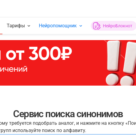
Тарифы
Нейропомощник
НейроБлокнот
Сервис поиска синонимов
рому требуется подобрать аналог, и нажмите на кнопку «По
рупп используйте поиск по алфавиту.