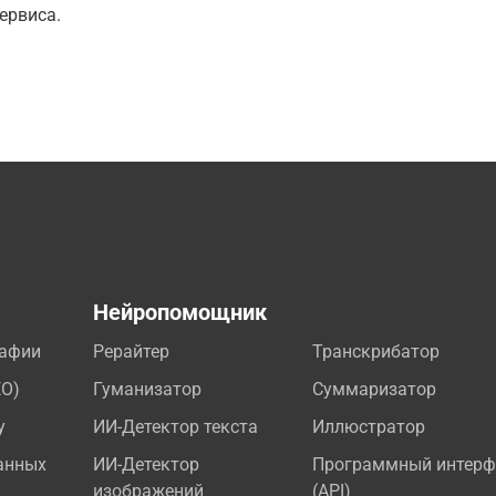
ервиса.
а
Нейропомощник
рафии
Рерайтер
Транскрибатор
EO)
Гуманизатор
Суммаризатор
у
ИИ-Детектор текста
Иллюстратор
анных
ИИ-Детектор
Программный интерф
изображений
(API)