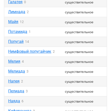
Галатея
существительное
0
Лимнада
существительное
2
Майя
существительное
12
Потамида
существительное
1
Попугай
существительное
14
Нимфовый попугайчик
существительное
2
Мелия
существительное
4
Мелиада
существительное
3
Напея
существительное
2
Пелиада
существительное
3
Наяда
существительное
6
Киферонида