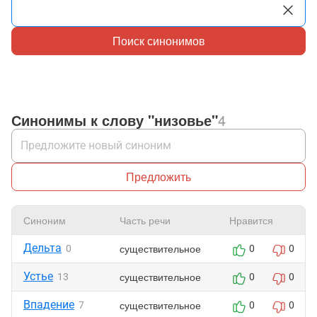
Поиск синонимов
Синонимы к слову "низовье"
4
Предложить
Синоним
Часть речи
Нравится
Дельта
существительное
0
0
0
Устье
существительное
13
0
0
Впадение
существительное
7
0
0