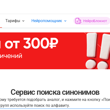
Тарифы
Нейропомощник
НейроБлокнот
Сервис поиска синонимов
рому требуется подобрать аналог, и нажмите на кнопку «По
рупп используйте поиск по алфавиту.