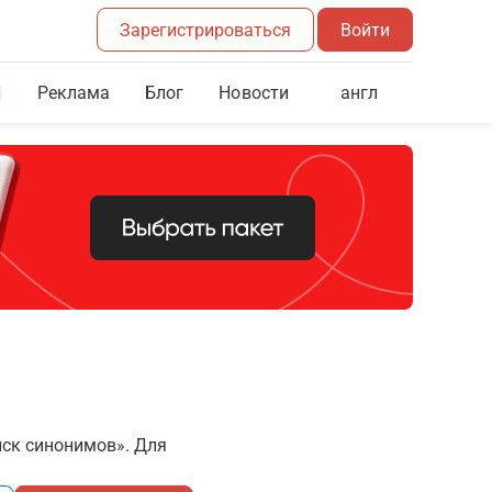
Зарегистрироваться
Войти
Реклама
Блог
англ
Новости
иск синонимов». Для