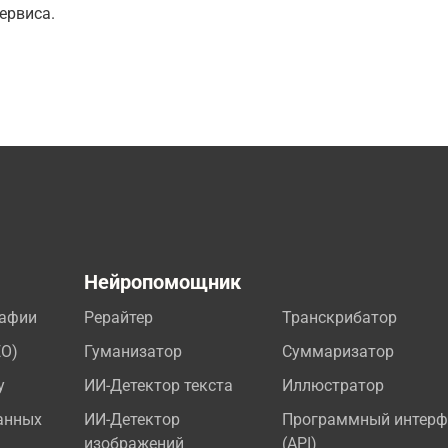
ервиса.
а
Нейропомощник
рафии
Рерайтер
Транскрибатор
EO)
Гуманизатор
Суммаризатор
у
ИИ-Детектор текста
Иллюстратор
анных
ИИ-Детектор
Программный интерф
изображений
(API)