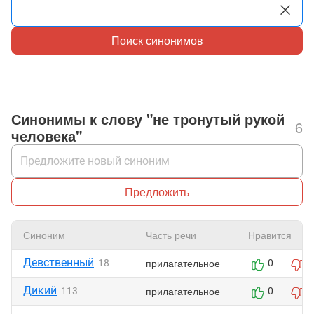
Поиск синонимов
Синонимы к слову "не тронутый рукой
6
человека"
Предложить
Синоним
Часть речи
Нравится
Девственный
прилагательное
18
0
0
Дикий
прилагательное
113
0
0