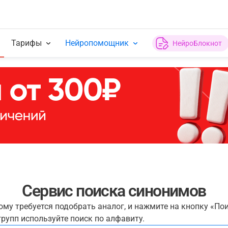
Тарифы
Нейропомощник
НейроБлокнот
Сервис поиска синонимов
рому требуется подобрать аналог, и нажмите на кнопку «По
рупп используйте поиск по алфавиту.