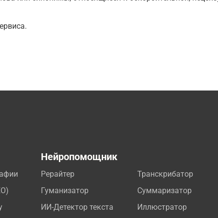
ервиса.
а
Нейропомощник
рафии
Рерайтер
Транскрибатор
EO)
Гуманизатор
Суммаризатор
у
ИИ-Детектор текста
Иллюстратор