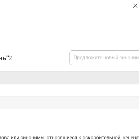
нь"
2
ова или синонимы, относящиеся к оскорбительной, нецензу