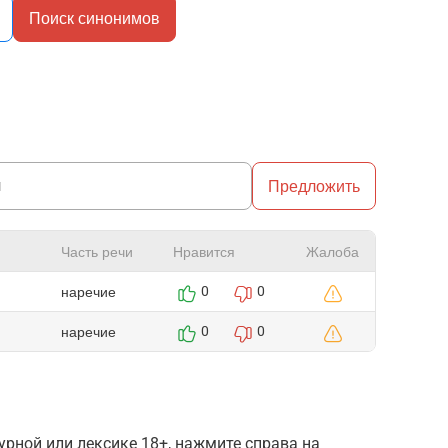
Поиск синонимов
Предложить
Часть речи
Нравится
Жалоба
наречие
0
0
наречие
0
0
рной или лексике 18+, нажмите справа на