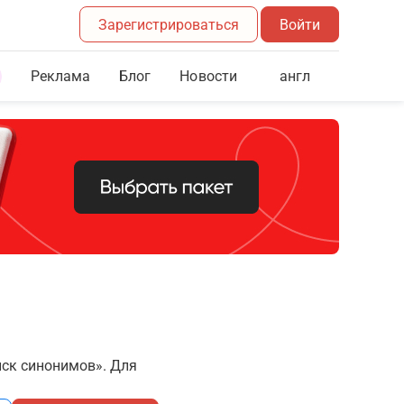
Зарегистрироваться
Войти
Реклама
Блог
англ
Новости
иск синонимов». Для