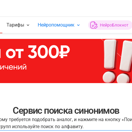
Тарифы
Нейропомощник
НейроБлокнот
Сервис поиска синонимов
рому требуется подобрать аналог, и нажмите на кнопку «По
рупп используйте поиск по алфавиту.