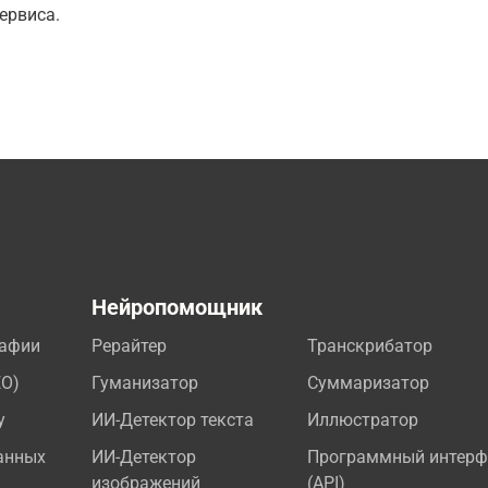
ервиса.
а
Нейропомощник
рафии
Рерайтер
Транскрибатор
EO)
Гуманизатор
Суммаризатор
у
ИИ-Детектор текста
Иллюстратор
анных
ИИ-Детектор
Программный интерф
изображений
(API)