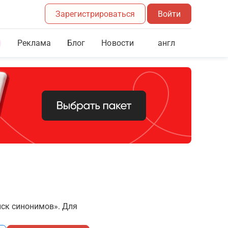
Зарегистрироваться
Войти
Реклама
Блог
англ
Новости
иск синонимов». Для