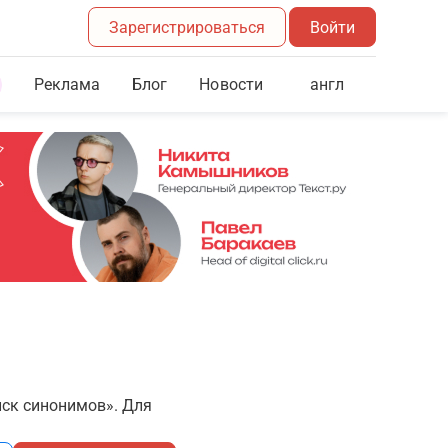
Зарегистрироваться
Войти
Реклама
Блог
англ
Новости
иск синонимов». Для