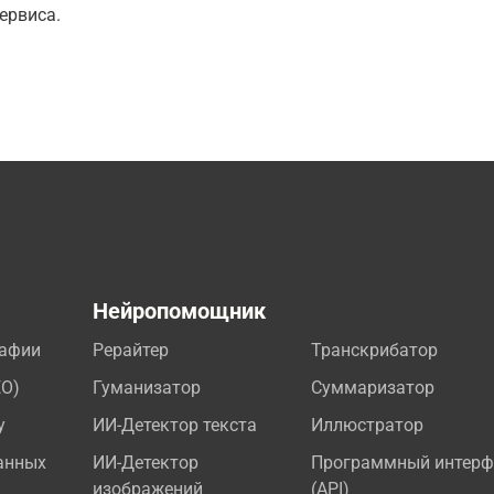
ервиса.
а
Нейропомощник
рафии
Рерайтер
Транскрибатор
EO)
Гуманизатор
Суммаризатор
у
ИИ-Детектор текста
Иллюстратор
анных
ИИ-Детектор
Программный интерф
изображений
(API)