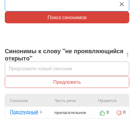
Поиск синонимов
Синонимы к слову "не проявляющийся
1
открыто"
Предложить
Синоним
Часть речи
Нравится
Подспудный
прилагательное
9
0
0