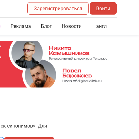
Зарегистрироваться
Войти
Реклама
Блог
англ
Новости
иск синонимов». Для