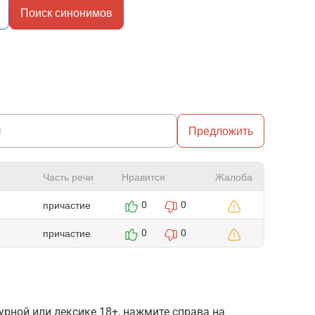
Поиск синонимов
Предложить
Часть речи
Нравится
Жалоба
причастие
0
0
причастие
0
0
рной или лексике 18+, нажмите справа на