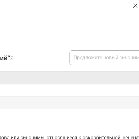
ий"
2
ова или синонимы, относящиеся к оскорбительной, нецензу