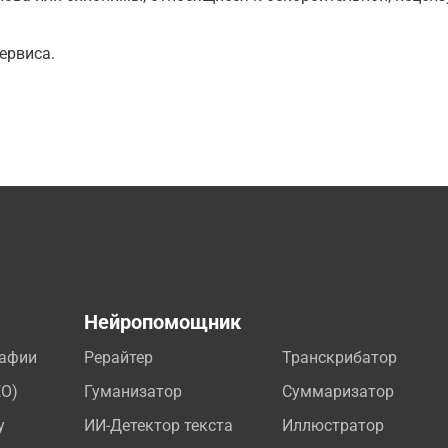
ервиса.
а
Нейропомощник
рафии
Рерайтер
Транскрибатор
EO)
Гуманизатор
Суммаризатор
у
ИИ-Детектор текста
Иллюстратор