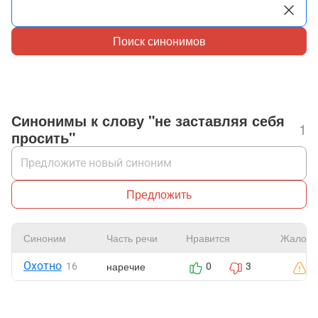
Поиск синонимов
Синонимы к слову "не заставляя себя
1
просить"
Предложить
Синоним
Часть речи
Нравится
Жалоба
Охотно
наречие
16
0
3