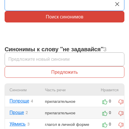
Поиск синонимов
Синонимы к слову "не задавайся"
3
Предложить
Синоним
Часть речи
Нравится
Попроще
прилагательное
4
0
0
Проще
прилагательное
2
0
0
Уймись
глагол в личной форме
3
0
0