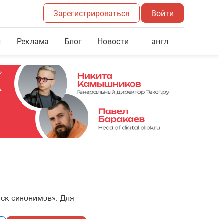
Зарегистрироваться
Войти
Реклама
Блог
англ
Новости
иск синонимов». Для