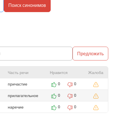
Поиск синонимов
Предложить
Часть речи
Нравится
Жалоба
причастие
0
0
прилагательное
0
0
наречие
0
0