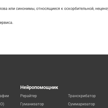
ова или синонимы, относящиеся к оскорбительной, нецензу
ервиса.
а
Нейропомощник
рафии
Рерайтер
Транскрибатор
EO)
Гуманизатор
Суммаризатор