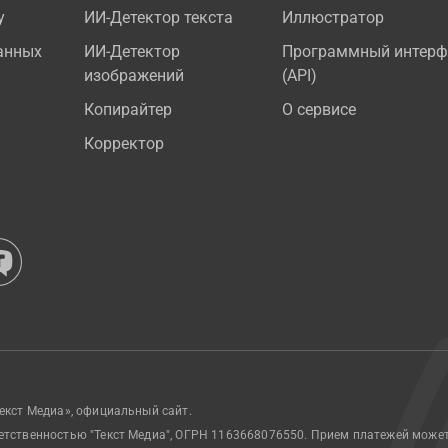
у
ИИ-Детектор текста
Иллюстратор
анных
ИИ-Детектор
Программный интерф
изображений
(API)
Копирайтер
О сервисе
Корректор
екст Медиа», официальный сайт.
етственностью "Текст Медиа", ОГРН 1163668076550. Прием платежей може