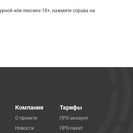
рной или лексике 18+, нажмите справа на
Компания
Тарифы
О проекте
ПРО-аккаунт
Новости
ПРО-пакет