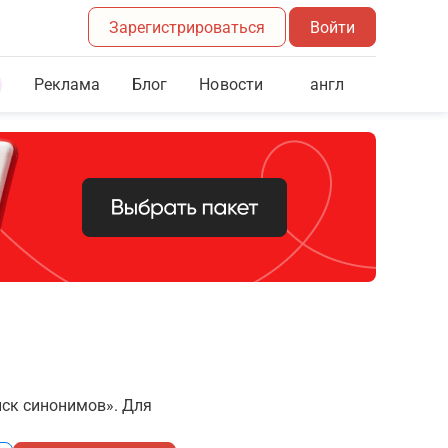
Зарегистрироваться
Войти
Реклама
Блог
англ
Новости
иск синонимов». Для