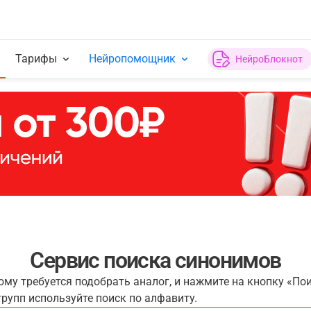
Тарифы
Нейропомощник
НейроБлокнот
Сервис поиска синонимов
рому требуется подобрать аналог, и нажмите на кнопку «По
рупп используйте поиск по алфавиту.