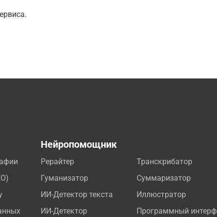
ервиса.
а
Нейропомощник
рафии
Рерайтер
Транскрибатор
EO)
Гуманизатор
Суммаризатор
у
ИИ-Детектор текста
Иллюстратор
анных
ИИ-Детектор
Программный интерф