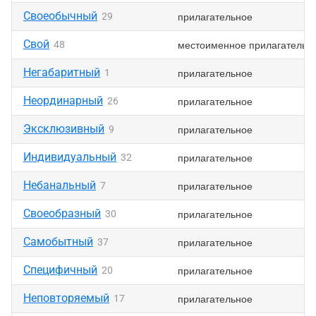
Своеобычный
прилагательное
29
Свой
местоименное прилагательн
48
Негабаритный
прилагательное
1
Неординарный
прилагательное
26
Эксклюзивный
прилагательное
9
Индивидуальный
прилагательное
32
Небанальный
прилагательное
7
Своеобразный
прилагательное
30
Самобытный
прилагательное
37
Специфичный
прилагательное
20
Неповторяемый
прилагательное
17