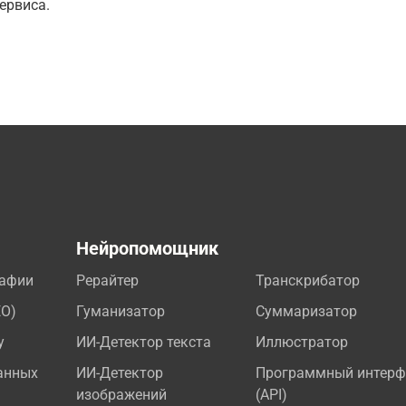
ервиса.
а
Нейропомощник
рафии
Рерайтер
Транскрибатор
EO)
Гуманизатор
Суммаризатор
у
ИИ-Детектор текста
Иллюстратор
анных
ИИ-Детектор
Программный интерф
изображений
(API)