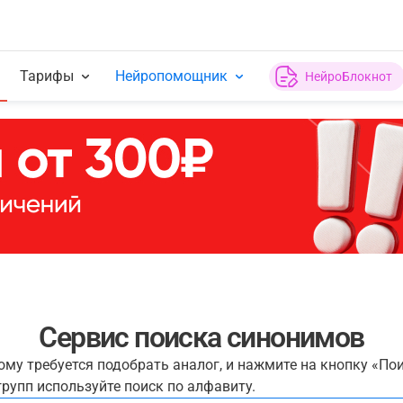
Тарифы
Нейропомощник
НейроБлокнот
Сервис поиска синонимов
рому требуется подобрать аналог, и нажмите на кнопку «По
рупп используйте поиск по алфавиту.