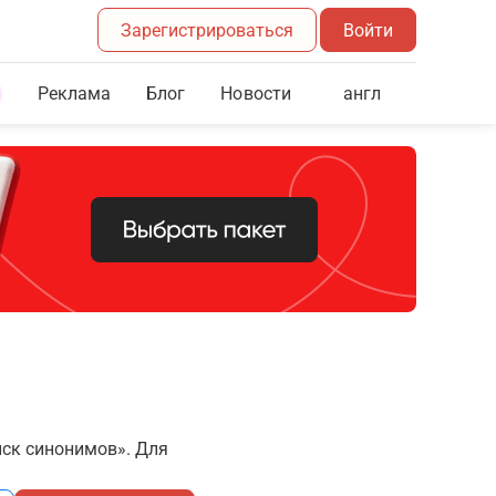
Зарегистрироваться
Войти
Реклама
Блог
англ
Новости
иск синонимов». Для