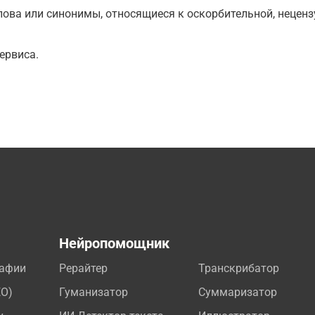
ова или синонимы, относящиеся к оскорбительной, нецензу
ервиса.
а
Нейропомощник
рафии
Рерайтер
Транскрибатор
EO)
Гуманизатор
Суммаризатор