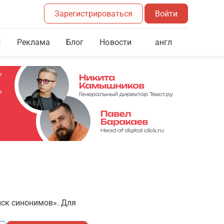
Зарегистрироваться
Войти
Реклама
Блог
англ
Новости
иск синонимов». Для