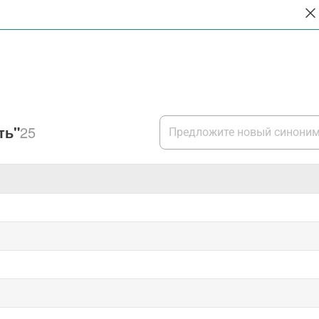
ть"
25