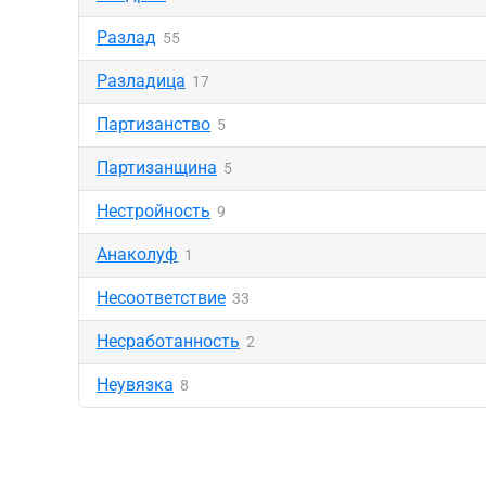
Разлад
55
Разладица
17
Партизанство
5
Партизанщина
5
Нестройность
9
Анаколуф
1
Несоответствие
33
Несработанность
2
Неувязка
8