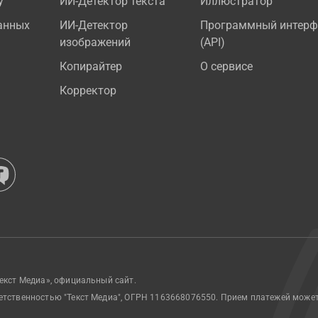
у
ИИ-Детектор текста
Иллюстратор
анных
ИИ-Детектор
Программный интерф
изображений
(API)
Копирайтер
О сервисе
Корректор
екст Медиа», официальный сайт.
етственностью "Текст Медиа", ОГРН 1163668076550. Прием платежей може