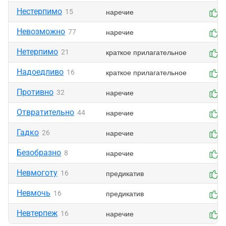
Нестерпимо
наречие
15
0
Невозможно
наречие
77
0
Нетерпимо
краткое прилагательное
21
0
Надоедливо
краткое прилагательное
16
0
Противно
наречие
32
0
Отвратительно
наречие
44
0
Гадко
наречие
26
0
Безобразно
наречие
8
0
Невмоготу
предикатив
16
0
Невмочь
предикатив
16
0
Невтерпеж
наречие
16
0