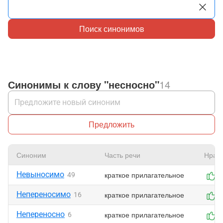
Поиск синонимов
Синонимы к слову "несносно"
14
Предложить
Синоним
Часть речи
Нрав
Невыносимо
краткое прилагательное
49
0
Непереносимо
краткое прилагательное
16
0
Непереносно
краткое прилагательное
6
0