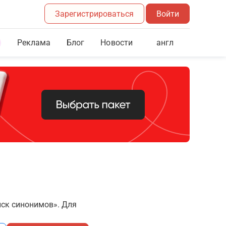
Зарегистрироваться
Войти
Реклама
Блог
англ
Новости
иск синонимов». Для