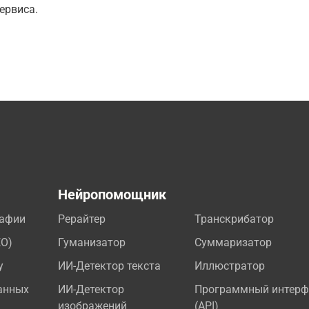
ервиса.
а
Нейропомощник
рафии
Рерайтер
Транскрибатор
EO)
Гуманизатор
Суммаризатор
у
ИИ-Детектор текста
Иллюстратор
анных
ИИ-Детектор
Программный интерф
изображений
(API)