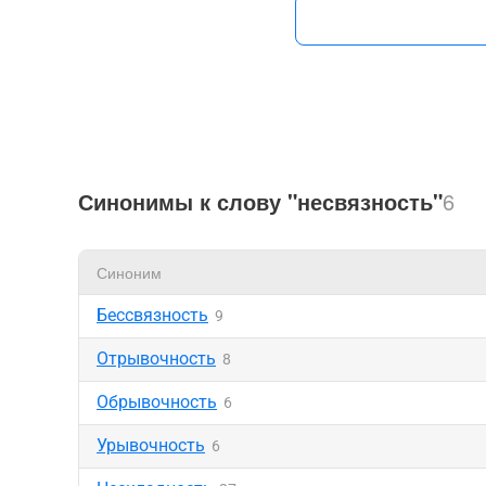
Синонимы к слову "несвязность"
6
Синоним
Бессвязность
9
Отрывочность
8
Обрывочность
6
Урывочность
6