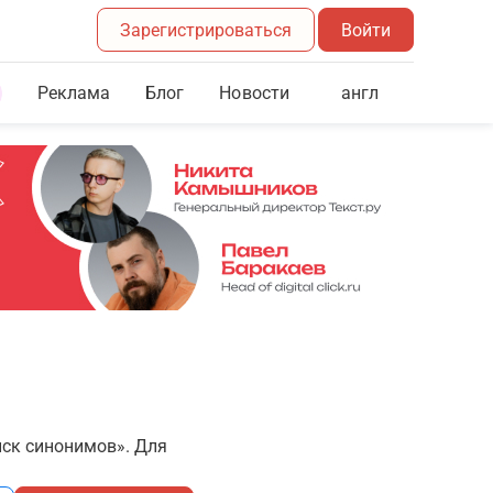
Зарегистрироваться
Войти
Реклама
Блог
англ
Новости
иск синонимов». Для