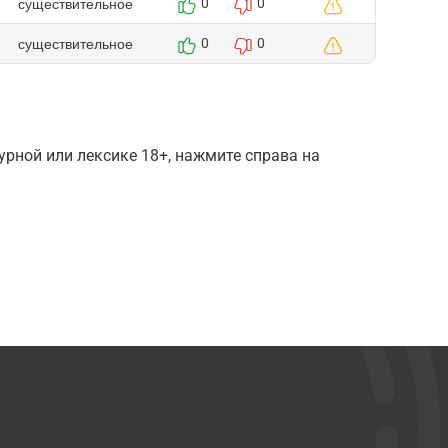
существительное
0
0
существительное
0
0
рной или лексике 18+, нажмите справа на