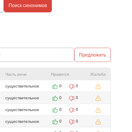
Поиск синонимов
Предложить
Часть речи
Нравится
Жалоба
существительное
0
0
существительное
0
0
существительное
0
0
существительное
0
0