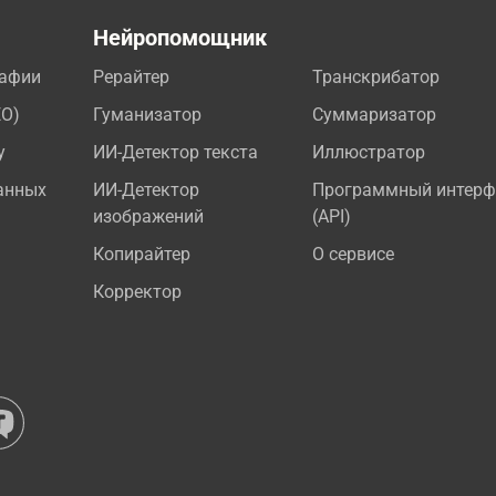
а
Нейропомощник
рафии
Рерайтер
Транскрибатор
EO)
Гуманизатор
Суммаризатор
у
ИИ-Детектор текста
Иллюстратор
анных
ИИ-Детектор
Программный интерф
изображений
(API)
Копирайтер
О сервисе
Корректор