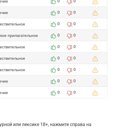
ечие
0
0
ечие
0
0
ествительное
0
0
ткое прилагательное
0
0
ествительное
0
0
ествительное
0
0
ествительное
0
0
ечие
0
0
ечие
0
0
рной или лексике 18+, нажмите справа на