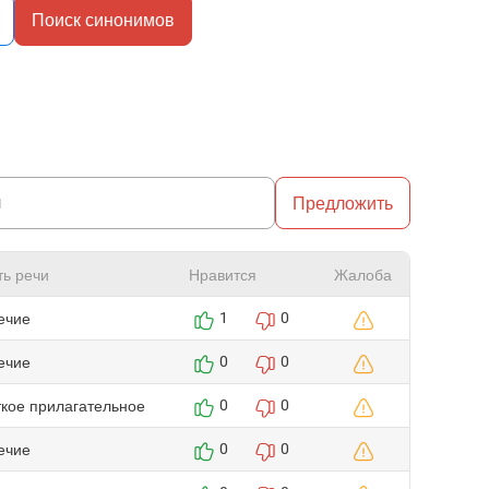
Поиск синонимов
Предложить
ть речи
Нравится
Жалоба
ечие
1
0
ечие
0
0
ткое прилагательное
0
0
ечие
0
0