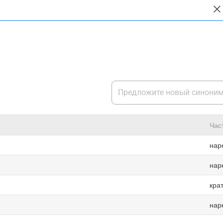
Час
нар
нар
кра
нар