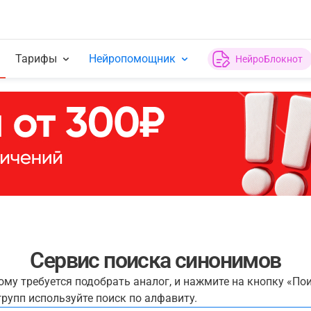
Тарифы
Нейропомощник
НейроБлокнот
Сервис поиска синонимов
рому требуется подобрать аналог, и нажмите на кнопку «По
рупп используйте поиск по алфавиту.