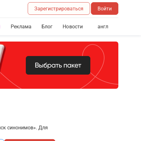
Зарегистрироваться
Войти
Реклама
Блог
англ
Новости
иск синонимов». Для