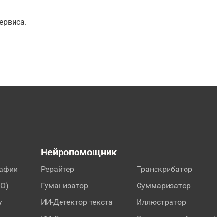
ервиса.
а
Нейропомощник
рафии
Рерайтер
Транскрибатор
EO)
Гуманизатор
Суммаризатор
у
ИИ-Детектор текста
Иллюстратор