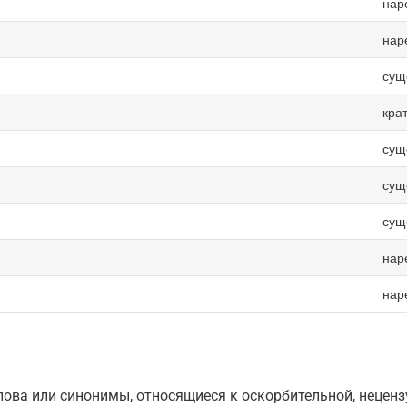
нар
нар
сущ
кра
сущ
сущ
сущ
нар
нар
ова или синонимы, относящиеся к оскорбительной, нецензу