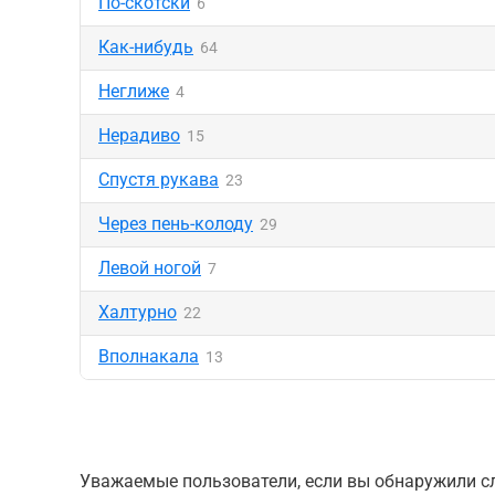
По-скотски
6
Как-нибудь
64
Неглиже
4
Нерадиво
15
Спустя рукава
23
Через пень-колоду
29
Левой ногой
7
Халтурно
22
Вполнакала
13
Уважаемые пользователи, если вы обнаружили сл