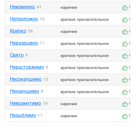
Неизменно
наречие
41
0
Непреложно
краткое прилагательное
15
0
Крепко
наречие
56
0
Неразрывно
краткое прилагательное
11
0
Свято
краткое прилагательное
9
0
Нерасторжимо
краткое прилагательное
9
0
Несокрушимо
краткое прилагательное
13
0
Ненарушимо
краткое прилагательное
8
0
Невозмутимо
наречие
19
0
Незыблемо
наречие
17
0