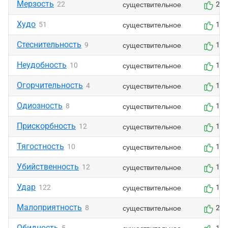
Мерзость
существительное
22
2
Худо
существительное
51
1
Стеснительность
существительное
9
1
Неудобность
существительное
10
1
Огорчительность
существительное
4
1
Одиозность
существительное
8
1
Прискорбность
существительное
12
1
Тягостность
существительное
10
1
Убийственность
существительное
12
1
Удар
существительное
122
1
Малоприятность
существительное
8
2
Обидность