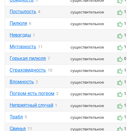
существительное
5
1
Постылость
существительное
4
1
Пилюля
существительное
6
1
Невзгоды
1
1
Муторность
существительное
11
1
Горькая пилюля
существительное
7
0
Страховидность
существительное
10
1
Вломность
существительное
2
1
Погром есть погром
существительное
2
1
Неприятный случай
существительное
1
1
Трабл
существительное
5
1
Свинья
существительное
11
1