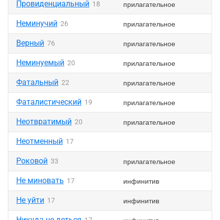
Провиденциальный
прилагательное
18
Неминучий
прилагательное
26
Верный
прилагательное
76
Неминуемый
прилагательное
20
Фатальный
прилагательное
22
Фаталистический
прилагательное
19
Неотвратимый
прилагательное
20
Неотменный
17
Роковой
прилагательное
33
Не миновать
инфинитив
17
Не уйти
инфинитив
17
Никуда не деться