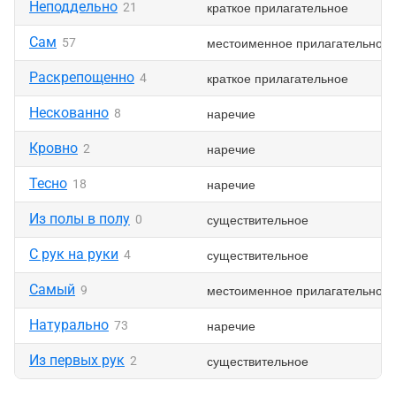
Неподдельно
краткое прилагательное
21
Сам
местоименное прилагательное
57
Раскрепощенно
краткое прилагательное
4
Нескованно
наречие
8
Кровно
наречие
2
Тесно
наречие
18
Из полы в полу
существительное
0
С рук на руки
существительное
4
Самый
местоименное прилагательное
9
Натурально
наречие
73
Из первых рук
существительное
2