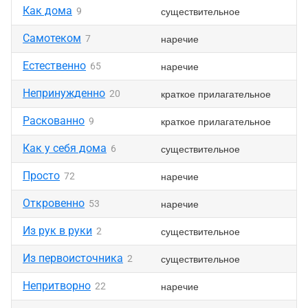
Как дома
существительное
9
Самотеком
наречие
7
Естественно
наречие
65
Непринужденно
краткое прилагательное
20
Раскованно
краткое прилагательное
9
Как у себя дома
существительное
6
Просто
наречие
72
Откровенно
наречие
53
Из рук в руки
существительное
2
Из первоисточника
существительное
2
Непритворно
наречие
22