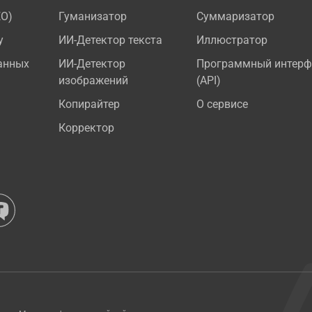
EO)
Гуманизатор
Суммаризатор
у
ИИ-Детектор текста
Иллюстратор
анных
ИИ-Детектор
Программный интерф
изображений
(API)
Копирайтер
О сервисе
Корректор