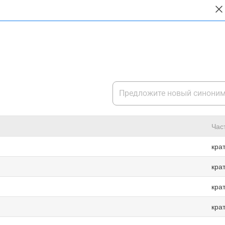
Час
кра
кра
кра
кра