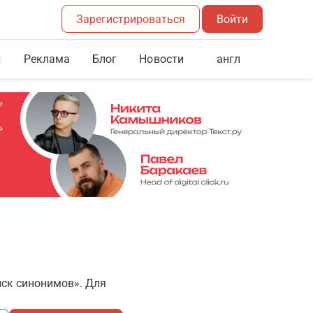
Зарегистрироваться
Войти
Реклама
Блог
англ
Новости
иск синонимов». Для