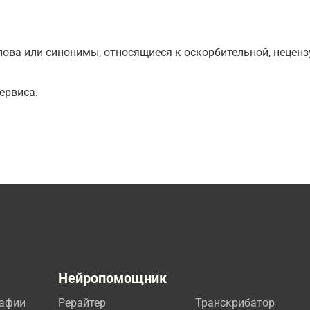
ова или синонимы, относящиеся к оскорбительной, нецензу
ервиса.
а
Нейропомощник
рафии
Рерайтер
Транскрибатор