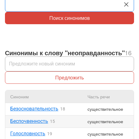
Поиск синонимов
Синонимы к слову "неоправданность"
16
Предложить
Синоним
Часть речи
Н
Безосновательность
существительное
18
Беспочвенность
существительное
15
Голословность
существительное
19