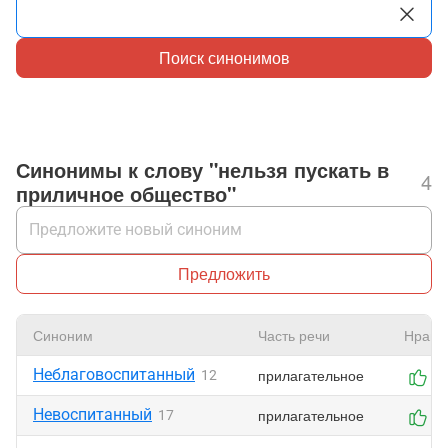
Поиск синонимов
Синонимы к слову "нельзя пускать в
4
приличное общество"
Предложить
Синоним
Часть речи
Нрави
Неблаговоспитанный
прилагательное
12
0
Невоспитанный
прилагательное
17
0