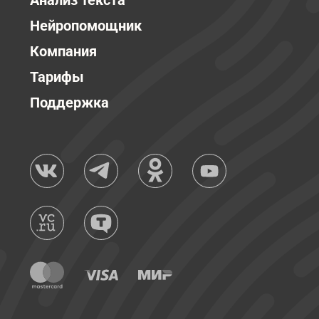
Анализ текста
Нейропомощник
Компания
Тарифы
Поддержка