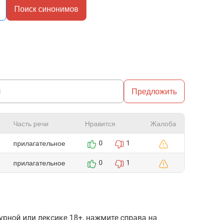
Поиск синонимов
Предложить
Часть речи
Нравится
Жалоба
прилагательное
0
1
прилагательное
0
1
рной или лексике 18+, нажмите справа на