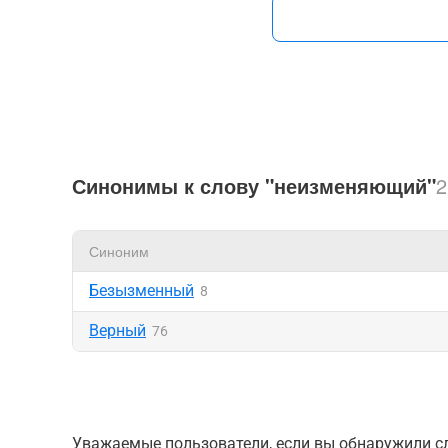
Синонимы к слову "неизменяющий"
2
Синоним
Безызменный
8
Верный
76
Уважаемые пользователи, если вы обнаружили сл