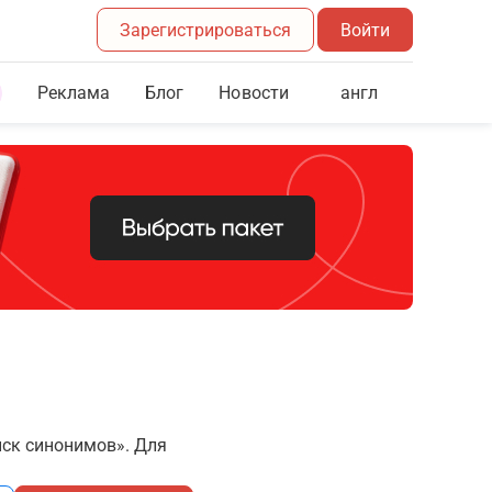
Зарегистрироваться
Войти
Реклама
Блог
англ
Новости
иск синонимов». Для