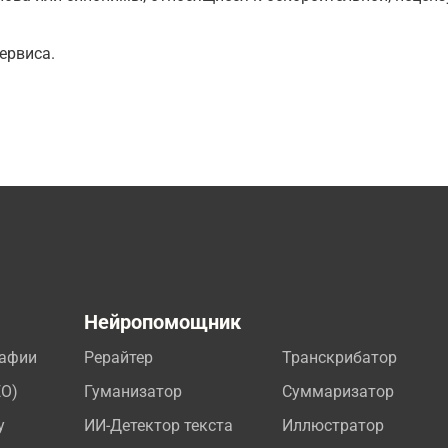
ервиса.
а
Нейропомощник
рафии
Рерайтер
Транскрибатор
EO)
Гуманизатор
Суммаризатор
у
ИИ-Детектор текста
Иллюстратор