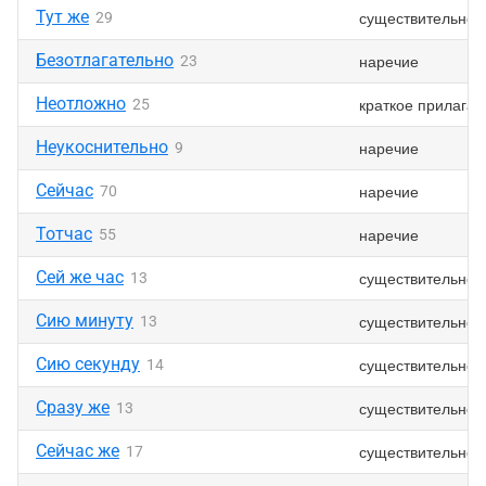
Тут же
существительное
29
Безотлагательно
наречие
23
Неотложно
краткое прилагат
25
Неукоснительно
наречие
9
Сейчас
наречие
70
Тотчас
наречие
55
Сей же час
существительное
13
Сию минуту
существительное
13
Сию секунду
существительное
14
Сразу же
существительное
13
Сейчас же
существительное
17