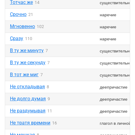
Тотчас же
существительное
14
Срочно
наречие
21
Мгновенно
наречие
102
Сразу
наречие
110
В ту же минуту
существительное
7
В ту же секунду
существительное
7
В тот же миг
существительное
7
Не откладывая
деепричастие
8
Не долго думая
деепричастие
9
Не раздумывая
деепричастие
11
Не тратя времени
глагол в личной
16
Не мешкая