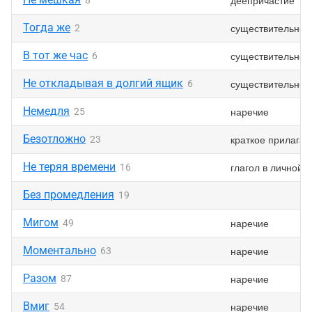
деепричастие
8
Тогда же
существительное
2
В тот же час
существительное
6
Не откладывая в долгий ящик
существительное
6
Немедля
наречие
25
Безотложно
краткое прилагат
23
Не теряя времени
глагол в личной
16
Без промедления
19
Мигом
наречие
49
Моментально
наречие
63
Разом
наречие
87
Вмиг
наречие
54