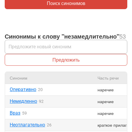
Поиск синонимов
Синонимы к слову "незамедлительно"
53
Предложить
Синоним
Часть речи
Оперативно
наречие
20
Немедленно
наречие
92
Враз
наречие
59
Неотлагательно
краткое прилагат
26