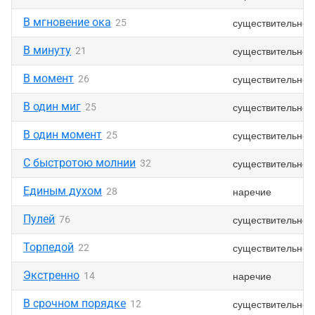
В мгновение ока
существительное
25
В минуту
существительное
21
В момент
существительное
26
В один миг
существительное
25
В один момент
существительное
25
С быстротою молнии
существительное
32
Единым духом
наречие
28
Пулей
существительное
76
Торпедой
существительное
22
Экстренно
наречие
14
В срочном порядке
существительное
12