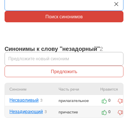
Поиск синонимов
Синонимы к слову "незадорный"
2
Предложить
Синоним
Часть речи
Нравится
Несварливый
прилагательное
3
0
0
Незадирающий
причастие
3
0
0