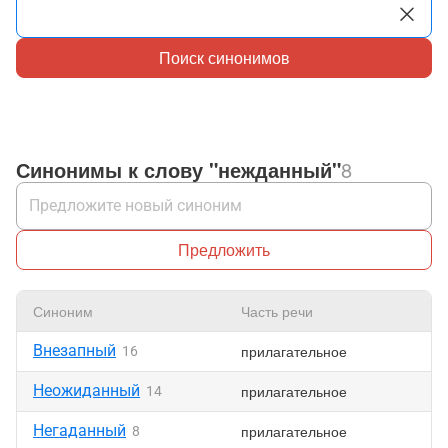
Поиск синонимов
Синонимы к слову "нежданный"
8
Предложить
Синоним
Часть речи
Н
Внезапный
прилагательное
16
Неожиданный
прилагательное
14
Негаданный
прилагательное
8