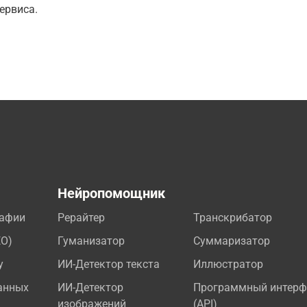
ервиса.
а
Нейропомощник
рафии
Рерайтер
Транскрибатор
EO)
Гуманизатор
Суммаризатор
у
ИИ-Детектор текста
Иллюстратор
анных
ИИ-Детектор
Программный интерф
изображений
(API)