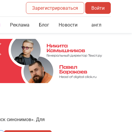
Зарегистрироваться
Войти
Реклама
Блог
англ
Новости
иск синонимов». Для