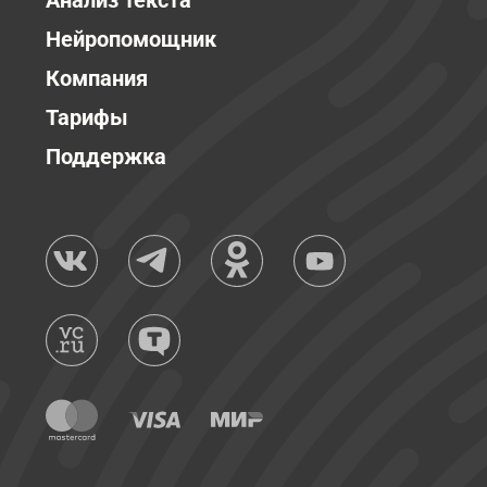
Анализ текста
Нейропомощник
Компания
Тарифы
Поддержка