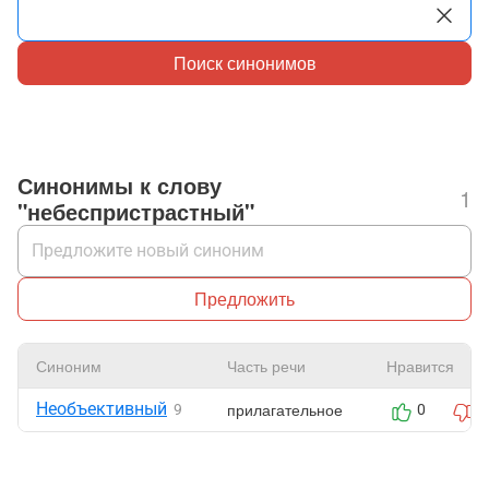
Поиск синонимов
Синонимы к слову
1
"небеспристрастный"
Предложить
Синоним
Часть речи
Нравится
Необъективный
прилагательное
9
0
0