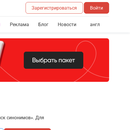
Зарегистрироваться
Войти
Реклама
Блог
англ
Новости
иск синонимов». Для