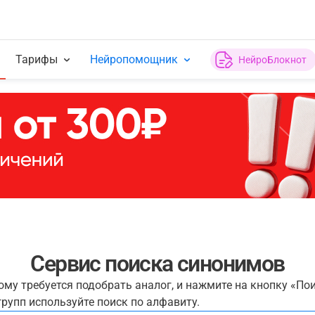
Тарифы
Нейропомощник
НейроБлокнот
Сервис поиска синонимов
рому требуется подобрать аналог, и нажмите на кнопку «По
рупп используйте поиск по алфавиту.