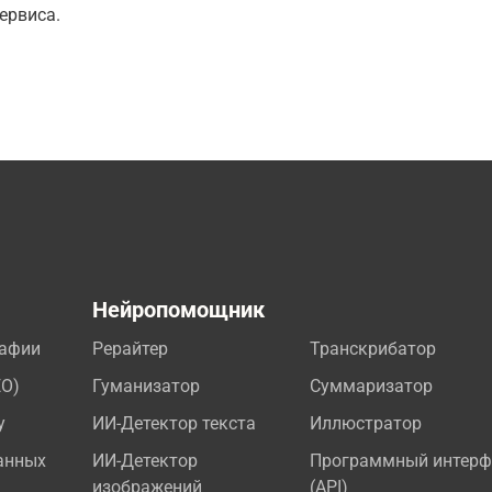
ервиса.
а
Нейропомощник
рафии
Рерайтер
Транскрибатор
EO)
Гуманизатор
Суммаризатор
у
ИИ-Детектор текста
Иллюстратор
анных
ИИ-Детектор
Программный интерф
изображений
(API)